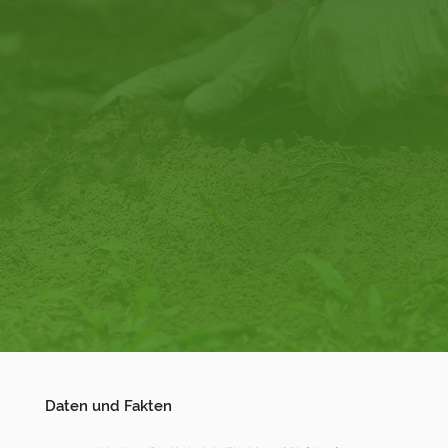
Daten und Fakten