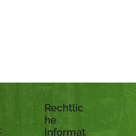
Rechtlic
he
:
Informat