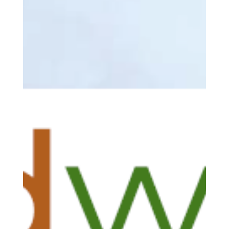
Presse
AGROBIOGEL: Der biologische
Wasserspeicher bei Trockenstress
In Zeiten zunehmender Wetterextreme wie Trockenheit und
Starkregen ist es entscheidend, innovative Lösungen für den
Obstbau zu finden.